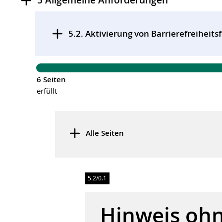
5 Allgemeine Anforderungen
Prüfschritte
5.2. Aktivierung von Barrierefreiheit
6 Seiten
erfüllt
Alle Seiten
Anmerkung
5.2/0.1
Hinweis oh