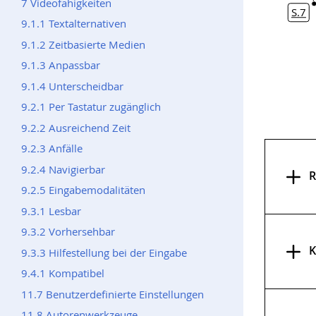
7 Videofähigkeiten
S
.
eit
7
: 
9.1.1 Textalternativen
9.1.2 Zeitbasierte Medien
9.1.3 Anpassbar
9.1.4 Unterscheidbar
9.2.1 Per Tastatur zugänglich
9.2.2 Ausreichend Zeit
9.2.3 Anfälle
9.2.4 Navigierbar
R
9.2.5 Eingabemodalitäten
9.3.1 Lesbar
9.3.2 Vorhersehbar
K
9.3.3 Hilfestellung bei der Eingabe
9.4.1 Kompatibel
11.7 Benutzerdefinierte Einstellungen
11.8 Autorenwerkzeuge