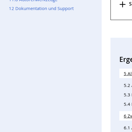
S
12 Dokumentation und Support
Erg
5 A
5.2 
5.3
5.4
6 Z
6.1