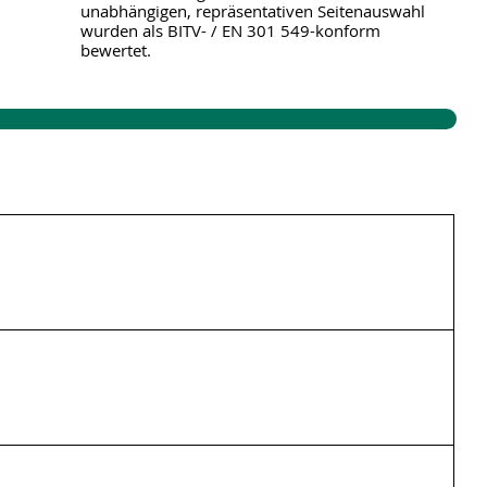
unabhängigen, repräsentativen Seitenauswahl
on
wurden als BITV- / EN 301 549-konform
bewertet.
lt kinderlose Paare