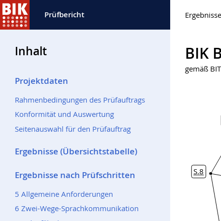
Prüfbericht
Ergebnisse
Inhalt
Prüfb
BIK 
gemäß BIT
Projektdaten
Netzdiagra
Seite
erfüllt
nicht erf
nicht a
Rahmenbedingungen des Prüfauftrags
Konformität und Auswertung
Seitenauswahl für den Prüfauftrag
Ergebnisse (Übersichtstabelle)
S
.
eite
8
: Akt
Ergebnisse nach Prüfschritten
56 
5 Allgemeine Anforderungen
6 Zwei-Wege-Sprachkommunikation